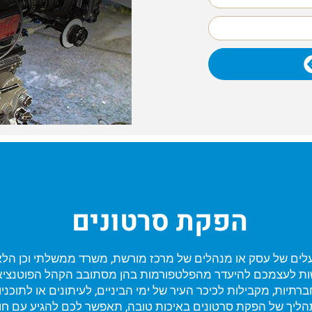
הפקת סרטונים
לים של עסק או מנהלים של מרכז מורשת, משרד ממשלתי וכן הל
ות לעצמכם להיעדר מהפלטפורמות בהן מסתובב הקהל הפוטנציאל
תיות, מקבילות לכיכר העיר של ימי הביניים, לעיתונים או לתוכניות
תהליך של הפקת סרטונים באיכות טובה, תאפשר לכם להגיע עם חומ