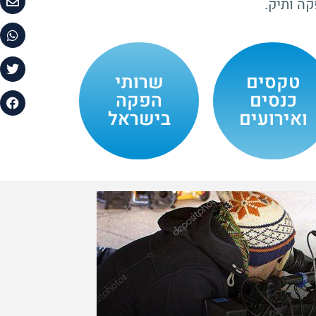
קה ותיק.
טקסים
שרותי
כנסים
הפקה
ואירועים
בישראל