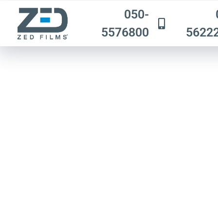
050-
5576800
5622